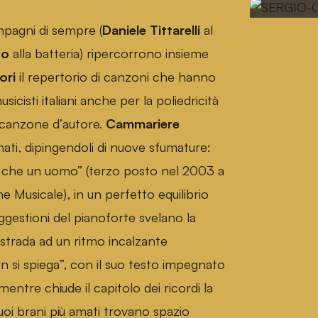
mpagni di sempre (
Daniele Tittarelli
al
no
alla batteria) ripercorrono insieme
ori
il repertorio di canzoni che hanno
sicisti italiani anche per la poliedricità
e canzone d’autore.
Cammariere
amati, dipingendoli di nuove sfumature:
o che un uomo” (terzo posto nel 2003 a
 Musicale), in un perfetto equilibrio
ggestioni del pianoforte svelano la
strada ad un ritmo incalzante
 si spiega”, con il suo testo impegnato
entre chiude il capitolo dei ricordi la
uoi brani più amati trovano spazio