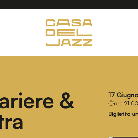
riere &
17 Giugn
ore 21:0
tra
Biglietto u