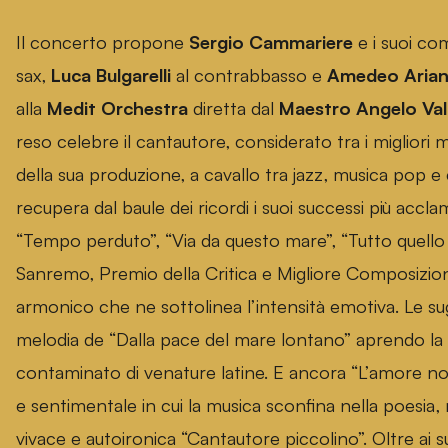
Il concerto propone
Sergio Cammariere
e i suoi co
sax,
Luca Bulgarelli
al contrabbasso e
Amedeo Aria
alla
Medit Orchestra
diretta dal
Maestro Angelo Val
reso celebre il cantautore, considerato tra i migliori mu
della sua produzione, a cavallo tra jazz, musica pop 
recupera dal baule dei ricordi i suoi successi più accl
“Tempo perduto”, “Via da questo mare”, “Tutto quell
Sanremo, Premio della Critica e Migliore Composizione
armonico che ne sottolinea l’intensità emotiva. Le su
melodia de “Dalla pace del mare lontano” aprendo la 
contaminato di venature latine. E ancora “L’amore non
e sentimentale in cui la musica sconfina nella poesia, m
vivace e autoironica “Cantautore piccolino”. Oltre ai s