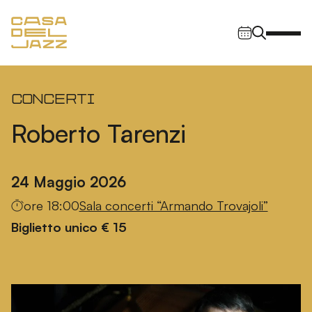
Vai al contenuto
Navigazione principale
Concerti
Roberto Tarenzi
24 Maggio 2026
ore 18:00
Sala concerti “Armando Trovajoli”
Biglietto unico € 15