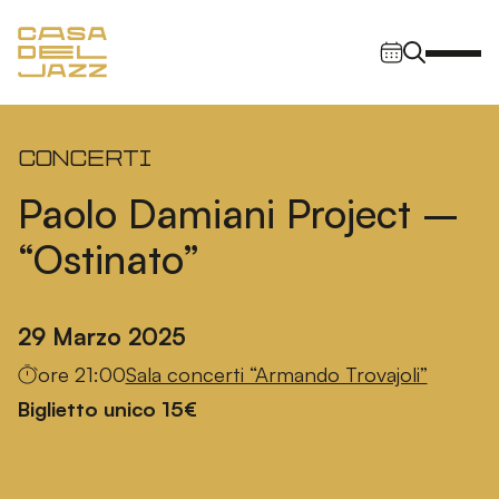
Vai al contenuto
Navigazione principale
Concerti
Paolo Damiani Project –
“Ostinato”
29 Marzo 2025
ore 21:00
Sala concerti “Armando Trovajoli”
Biglietto unico 15€