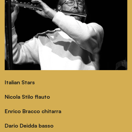
Italian Stars
Nicola Stilo flauto
Enrico Bracco chitarra
Dario Deidda basso