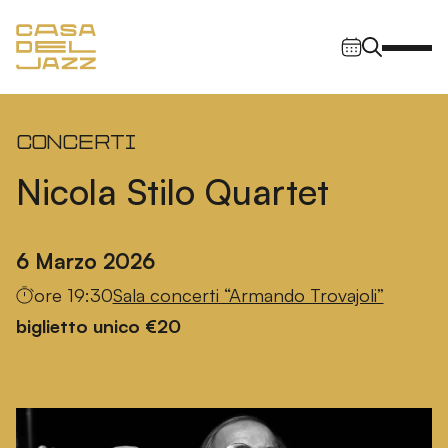
Vai al contenuto
Navigazione principale
Concerti
Nicola Stilo Quartet
6 Marzo 2026
ore 19:30
Sala concerti “Armando Trovajoli”
biglietto unico €20