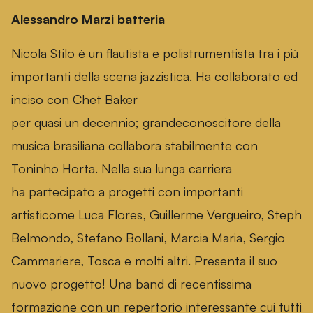
Alessandro Marzi batteria
Nicola Stilo è un f
lautista e polistrumentista tra i più
importanti della scena jazzistica. Ha collaborato ed
inciso con Chet Baker
per
quasi
un
decennio
;
grande
conoscitore della
musica brasiliana collabora stabilmente con
Toninho
Ho
rta. Nella sua lunga carriera
ha
partecipato
a progetti con importanti
artisti
come
Luca Flores,
Guillerme
Vergueiro
, Steph
Belmondo, Stefano Bollani, Marcia Maria, Sergio
Cammariere, Tosca e molti altri.
Presenta il suo
nuovo progetto! Una band
di recentissima
formazione
con
un repertorio interessante cui tutti