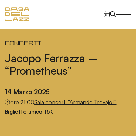
Vai al contenuto
Navigazione principale
Concerti
Jacopo Ferrazza –
“Prometheus”
14 Marzo 2025
ore 21:00
Sala concerti “Armando Trovajoli”
Biglietto unico 15€