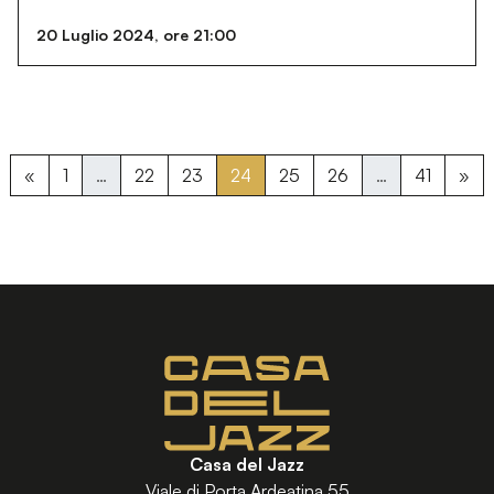
20 Luglio 2024, ore 21:00
Navigazione articoli
«
1
…
22
23
24
25
26
…
41
»
Casa del Jazz
Viale di Porta Ardeatina 55